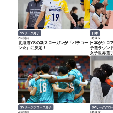
SVリーグ男子
日本
2時間前
3時間前
北海道YSの新スローガンが『バチコー
日本がクロ
ン☆』に決定！
予選ラウンド
女子世界選
SVリーググロース男子
SVリーググロ
4時間前
4時間前