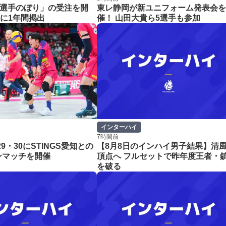
「選手のぼり」の受注を開
東レ静岡が新ユニフォーム発表会を
場に1年間掲出
催！ 山田大貴ら5選手も参加
インターハイ
7時間前
29・30にSTINGS愛知との
【8月8日のインハイ男子結果】清
ンマッチを開催
頂点へ フルセットで昨年度王者・
を破る