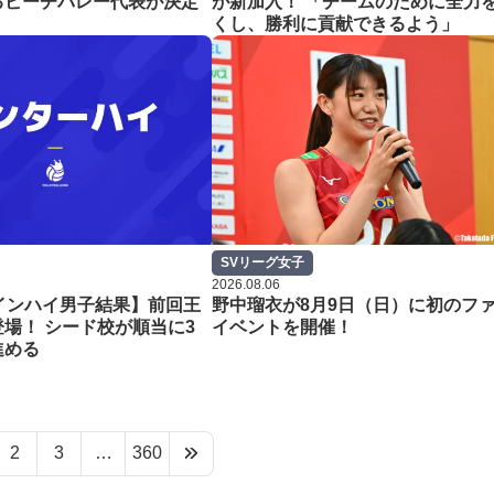
るビーチバレー代表が決定
が新加入！ 「チームのために全力
くし、勝利に貢献できるよう」
SVリーグ女子
2026.08.06
インハイ男子結果】前回王
野中瑠衣が8月9日（日）に初のフ
場！ シード校が順当に3
イベントを開催！
進める
2
3
…
360