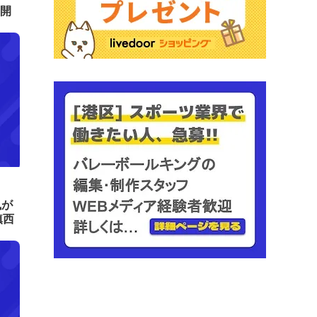
開
風が
鎮西