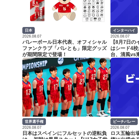
日本
インターハイ
2026.08.07
2026.08.07
バレーボール日本代表、オフィシャル
【8月7日の
ファンクラブ「バレとも」限定グッズ
はシード4校
が期間限定で登場！
台、清風vs
世界選手権
ビーチバレー
2026.08.07
2026.08.07
日本はスペインにフルセットの逆転負
ロス五輪出場