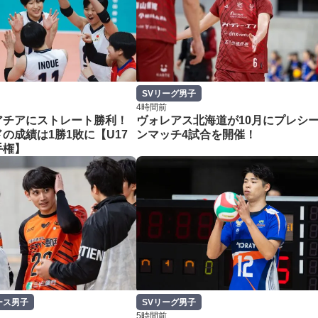
SVリーグ男子
4時間前
アチアにストレート勝利！
ヴォレアス北海道が10月にプレシ
の成績は1勝1敗に【U17
ンマッチ4試合を開催！
手権】
ース男子
SVリーグ男子
5時間前