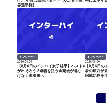
け… 初戦は黒星スタート【U17女子世
権に出場す
界選手権】
インターハイ
インターハイ
2026.08.06
2026.08.06
【8月6日のインハイ女子結果】ベスト4
【8月6日の
が出そろう 3連覇を狙う金蘭会が危な
者の鎮西が登
げなく準決勝へ
回戦に駒を
1