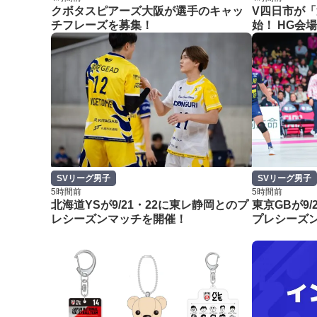
クボタスピアーズ大阪が選手のキャッ
V四日市が
チフレーズを募集！
始！ HG会
SVリーグ男子
SVリーグ男子
5時間前
5時間前
北海道YSが9/21・22に東レ静岡とのプ
東京GBが9/
レシーズンマッチを開催！
プレシーズ