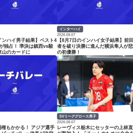
インターハイ
2026.08.07
インハイ男子結果】ベスト4
【8月7日のインハイ女子結果】前
が独占！ 準決は鎮西vs駿
者を破り決勝に進んだ横浜隼人が悲
東山のカードに
の初優勝！
SVリーググロース男子
2026.08.07
権もかかる！ アジア選手
レーヴィス栃木にセッターの上林直