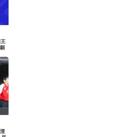
回王
願
澄