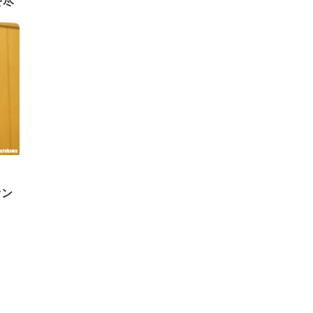
を尽
ァン