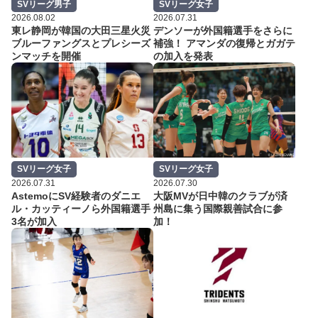
SVリーグ男子
SVリーグ女子
2026.08.02
2026.07.31
東レ静岡が韓国の大田三星火災
デンソーが外国籍選手をさらに
ブルーファングスとプレシーズ
補強！ アマンダの復帰とガガテ
ンマッチを開催
の加入を発表
SVリーグ女子
SVリーグ女子
2026.07.31
2026.07.30
AstemoにSV経験者のダニエ
大阪MVが日中韓のクラブが済
ル・カッティーノら外国籍選手
州島に集う国際親善試合に参
3名が加入
加！