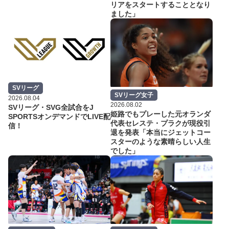
リアをスタートすることとなり
ました」
SVリーグ
SVリーグ女子
2026.08.04
2026.08.02
SVリーグ・SVG全試合をJ
姫路でもプレーした元オランダ
SPORTSオンデマンドでLIVE配
代表セレステ・プラクが現役引
信！
退を発表「本当にジェットコー
スターのような素晴らしい人生
でした」