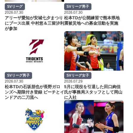
SVリーグ
SVリーグ男子
2026.07.30
2026.07.30
アリーザ愛知が安城七夕まつり
松本TDが公開練習で熊本県地
にブース出展 中村悠＆三留汐利
震被災地への募金活動を実施
が参加
SVリーグ男子
SVリーグ女子
2026.07.30
2026.07.29
松本TDの石坂朋也が長野ガロ
5月に現役を引退した田口絢佳
ンズへ期限付き登録 ビーチとイ
氏が事務局スタッフとして岡山
ンドアの二刀流へ
に入社