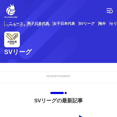
コ
ン
テ
ン
ツ
ニュース
男子日本代表
女子日本代表
SVリーグ
海外
セリ
バレーボールキング
SVリーグ
へ
ス
キ
ッ
プ
SVリーグ
ADVERTISEMENT
SVリーグの最新記事