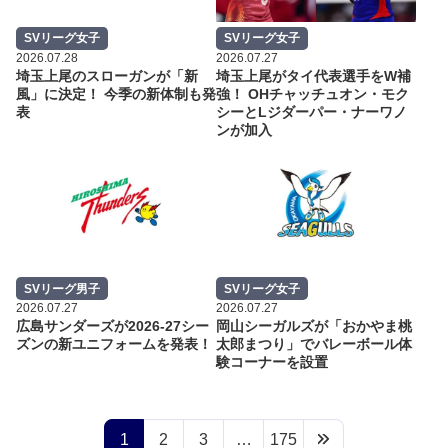
SVリーグ女子
SVリーグ女子
2026.07.28
2026.07.27
埼玉上尾のスローガンが「新
埼玉上尾がタイ代表選手をW補
風」に決定！ 今季の新体制も発
強！ OHチャッチュオン・モク
表
シーとLジダーパー・ナーワノ
ンが加入
SVリーグ男子
SVリーグ女子
2026.07.27
2026.07.27
広島サンダーズが2026-27シー
岡山シーガルズが「おかやま桃
ズンの新ユニフォームを発表！
太郎まつり」でバレーボール体
験コーナーを設置
1
2
3
…
175