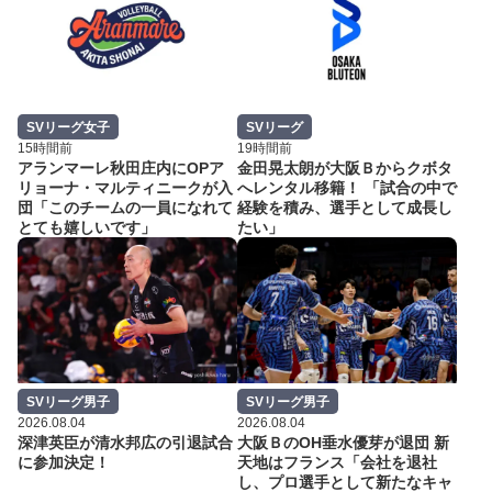
SVリーグ女子
SVリーグ
15時間前
19時間前
アランマーレ秋田庄内にOPア
金田晃太朗が大阪Ｂからクボタ
リョーナ・マルティニークが入
へレンタル移籍！ 「試合の中で
団「このチームの一員になれて
経験を積み、選手として成長し
とても嬉しいです」
たい」
SVリーグ男子
SVリーグ男子
2026.08.04
2026.08.04
深津英臣が清水邦広の引退試合
大阪ＢのOH垂水優芽が退団 新
に参加決定！
天地はフランス「会社を退社
し、プロ選手として新たなキャ