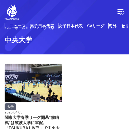
コ
ン
テ
ン
ツ
ニュース
男子日本代表
女子日本代表
SVリーグ
海外
セリ
バレーボールキング
中央大学
へ
ス
中央大学
キ
ッ
プ
大学
2025.04.05
関東大学春季リーグ開幕“前哨
戦”は筑波大学に軍配。
「TSUKUBA LIVE!」で中央大