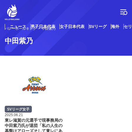
コ
ン
テ
ン
ツ
ニュース
男子日本代表
女子日本代表
SVリーグ
海外
セリ
バレーボールキング
中田紫乃
へ
ス
中田紫乃
キ
ッ
プ
SVリーグ女子
2025.06.21
東レ滋賀の元選手で現事務局の
中田紫乃氏が退団「私の人生の
基盤はアローズそして東レにあ