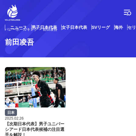
コ
ン
テ
ン
ツ
ニュース
男子日本代表
女子日本代表
SVリーグ
海外
セリ
バレーボールキング
前田凌吾
へ
ス
前田凌吾
キ
ッ
プ
日本
2025.02.26
【次期日本代表】男子ユニバー
シアード日本代表候補の注目選
手を解説！