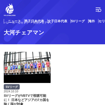
コ
ン
テ
ン
ツ
ニュース
男子日本代表
女子日本代表
SVリーグ
海外
セリ
バレーボールキング
大河チェアマン
へ
ス
大河チェアマン
キ
ッ
プ
SVリーグ
2024.10.10
SVリーグがVBTVで視聴可能
に！ 日本などアジアの7カ国を
除く国が対象