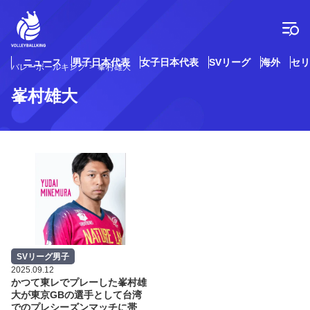
コ
ン
テ
ン
ツ
ニュース
男子日本代表
女子日本代表
SVリーグ
海外
セリ
バレーボールキング
峯村雄大
へ
ス
峯村雄大
キ
ッ
プ
SVリーグ男子
2025.09.12
かつて東レでプレーした峯村雄
大が東京GBの選手として台湾
でのプレシーズンマッチに帯