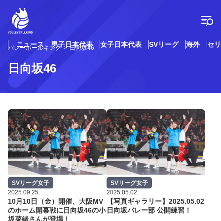
コ
ン
テ
ン
ツ
ニュース
男子日本代表
女子日本代表
SVリーグ
海外
セリ
バレーボールキング
日向坂46
へ
ス
日向坂46
キ
ッ
プ
SVリーグ女子
SVリーグ女子
2025.09.25
2025.05.02
10月10日（金）開催、大阪MV
【写真ギャラリー】2025.05.02
のホーム開幕戦に日向坂46の小
日向坂バレー部 公開練習！
坂菜緒さんが登場！