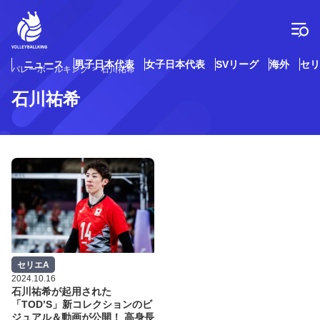
コ
ン
テ
ン
ツ
ニュース
男子日本代表
女子日本代表
SVリーグ
海外
セリ
バレーボールキング
石川祐希
へ
ス
石川祐希
キ
ッ
プ
セリエA
2024.10.16
石川祐希が起用された
「TOD’S」新コレクションのビ
ジュアル＆動画が公開！ 高身長