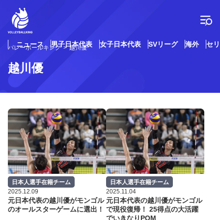
コ
ン
テ
ン
ツ
ニュース
男子日本代表
女子日本代表
SVリーグ
海外
セリ
バレーボールキング
越川優
へ
ス
越川優
キ
ッ
プ
日本人選手在籍チーム
日本人選手在籍チーム
2025.12.09
2025.11.04
元日本代表の越川優がモンゴル
元日本代表の越川優がモンゴル
のオールスターゲームに選出！
で現役復帰！ 25得点の大活躍
でいきなりPOM