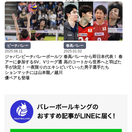
ビーチバレー
春高バレー
2025.06.11
2025.01.02
ジャパンビーチバレーボールツ
春高バレーから即日本代表！ 春
アーに参加するSV、Vリーグ選
高のコートから世界へと羽ばた
手が決定！ 一夜限りのエキシビ
いていった男子選手たち
ションマッチには山本龍／越川
優ペアも登場