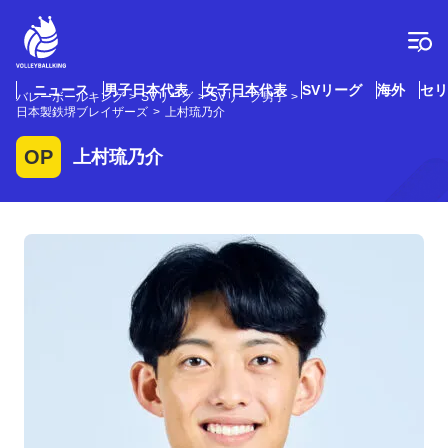
コ
ン
テ
ン
ツ
ニュース
男子日本代表
女子日本代表
SVリーグ
海外
セリ
バレーボールキング
SVリーグ
SVリーグ男子
へ
日本製鉄堺ブレイザーズ
上村琉乃介
ス
キ
OP
上村琉乃介
ッ
プ