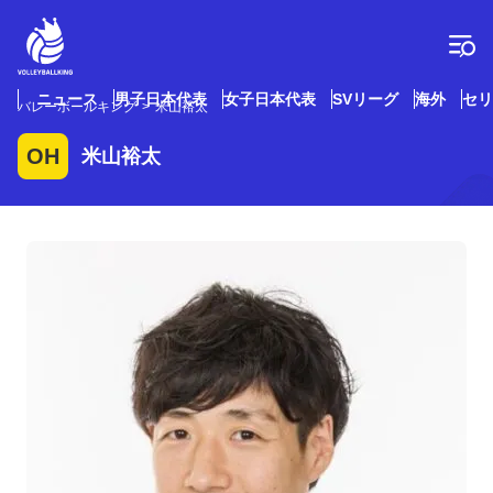
コ
ン
テ
ン
ツ
ニュース
男子日本代表
女子日本代表
SVリーグ
海外
セリ
バレーボールキング
米山裕太
へ
ス
OH
米山裕太
キ
ッ
プ