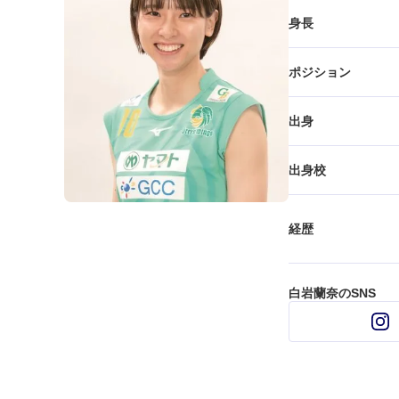
身長
ポジション
出身
出身校
経歴
白岩蘭奈のSNS