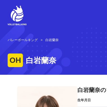
コ
ン
テ
ン
ツ
へ
ス
キ
バレーボールキング
白岩蘭奈
ッ
プ
OH
白岩蘭奈
白岩蘭奈の
生年月日