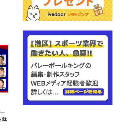
ダー
も就