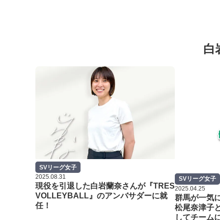
白
SVリーグ女子
2025.08.31
SVリーグ女子
現役を引退した白岩蘭奈さんが『TRES
2025.04.25
VOLLEYBALL』のアンバサダーに就
群馬が一気に
任！
松尾奈津子
してチーム