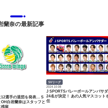
岩蘭奈の最新記事
SVリーグ
2024.10.08
J SPORTSバレーボールアンバサ
24名が決定！ あの人気マスコット
12選手の退団を発表… S
任
とOH白岩蘭奈はスタッフと
に残留