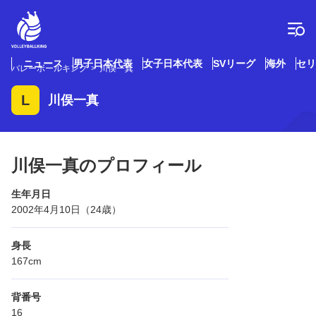
コ
ン
テ
ン
ツ
ニュース
男子日本代表
女子日本代表
SVリーグ
海外
セリ
バレーボールキング
川俣一真
へ
ス
L
川俣一真
キ
ッ
プ
川俣一真のプロフィール
生年月日
2002年4月10日（24歳）
身長
167cm
背番号
16