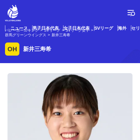
コ
ン
テ
ン
ツ
ニュース
男子日本代表
女子日本代表
SVリーグ
海外
セリ
バレーボールキング
SVリーグ
SVリーグ女子
へ
群馬グリーンウイングス
新井三寿希
ス
キ
OH
新井三寿希
ッ
プ