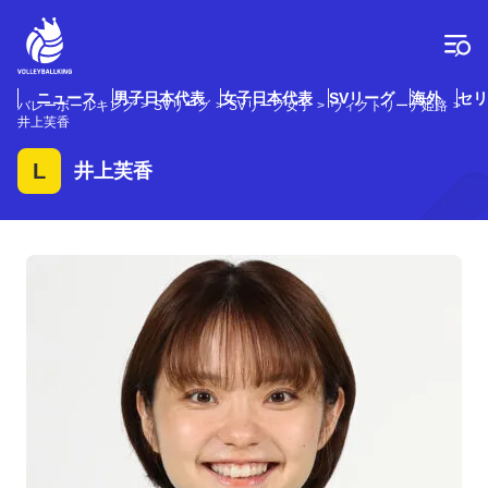
コ
ン
テ
ン
ツ
ニュース
男子日本代表
女子日本代表
SVリーグ
海外
セリ
バレーボールキング
SVリーグ
SVリーグ女子
ヴィクトリーナ姫路
へ
井上芙香
ス
キ
L
井上芙香
ッ
プ