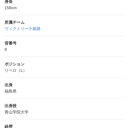
身長
158cm
所属チーム
ヴィクトリーナ姫路
背番号
8
ポジション
リベロ（L）
出身
福島県
出身校
青山学院大学
経歴