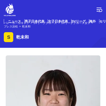
コ
ン
テ
ン
ツ
ニュース
男子日本代表
女子日本代表
SVリーグ
海外
セリ
バレーボールキング
SVリーググロース
SVリーググロース女子
へ
ブレス浜松
乾未和
ス
キ
S
乾未和
ッ
プ