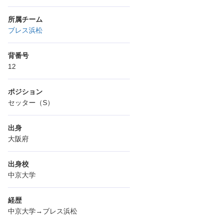
所属チーム
ブレス浜松
背番号
12
ポジション
セッター（S）
出身
大阪府
出身校
中京大学
経歴
中京大学→ブレス浜松