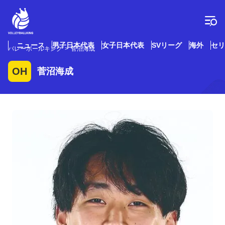
コ
ン
テ
ン
ツ
ニュース
男子日本代表
女子日本代表
SVリーグ
海外
セリ
バレーボールキング
菅沼海成
へ
ス
OH
菅沼海成
キ
ッ
プ