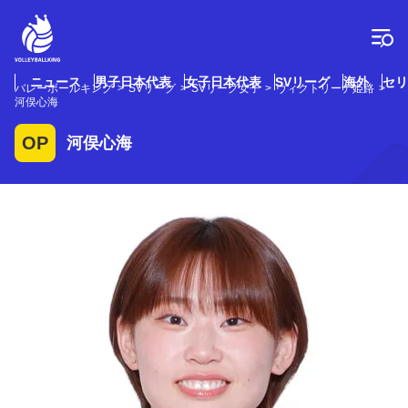
コ
ン
テ
ン
ツ
ニュース
男子日本代表
女子日本代表
SVリーグ
海外
セリ
バレーボールキング
SVリーグ
SVリーグ女子
ヴィクトリーナ姫路
へ
河俣心海
ス
キ
OP
河俣心海
ッ
プ