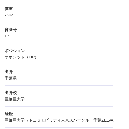
体重
75kg
背番号
17
ポジション
オポジット（OP）
出身
千葉県
出身校
亜細亜大学
経歴
亜細亜大学→トヨタモビリティ東京スパークル→千葉ZELVA