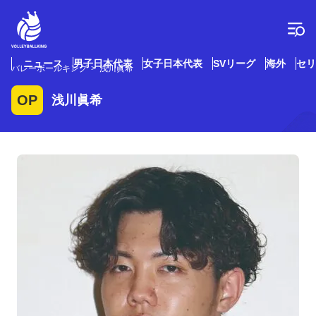
コ
ン
テ
ン
ツ
ニュース
男子日本代表
女子日本代表
SVリーグ
海外
セリ
バレーボールキング
浅川眞希
へ
ス
OP
浅川眞希
キ
ッ
プ