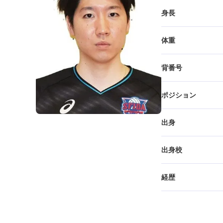
身長
体重
背番号
ポジション
出身
出身校
経歴