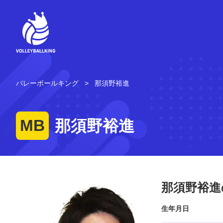
コ
ン
テ
ン
ツ
へ
ス
キ
バレーボールキング
那須野裕進
ッ
プ
MB
那須野裕進
那須野裕進
生年月日