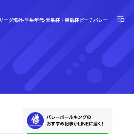
Vリーグ
海外
学生年代
天皇杯・皇后杯
ビーチバレー