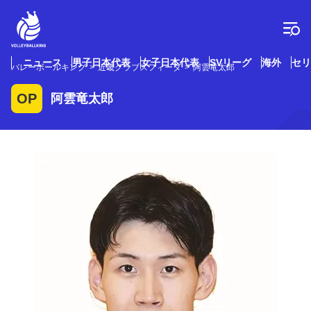
コ
ン
テ
ン
ツ
ニュース
男子日本代表
女子日本代表
SVリーグ
海外
セリ
バレーボールキング
近畿クラブスフィーダ
阿雲竜太郎
へ
ス
OP
阿雲竜太郎
キ
ッ
プ