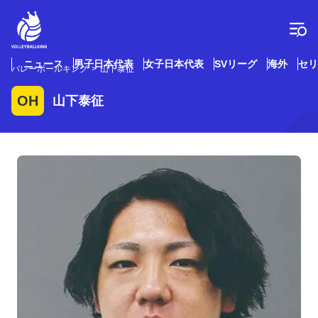
コ
ン
テ
ン
ツ
ニュース
男子日本代表
女子日本代表
SVリーグ
海外
セリ
バレーボールキング
山下泰征
へ
ス
OH
山下泰征
キ
ッ
プ