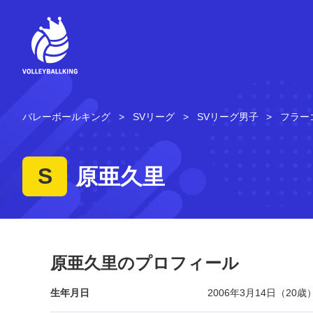
コ
ン
テ
ン
ツ
へ
ス
キ
バレーボールキング
SVリーグ
SVリーグ男子
フラー
ッ
プ
S
原亜久里
原亜久里のプロフィール
生年月日
2006年3月14日（20歳