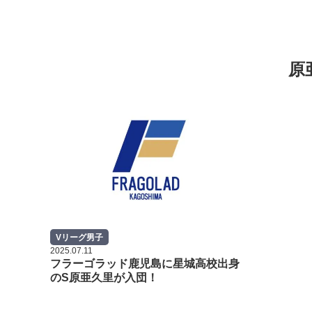
原
Vリーグ男子
2025.07.11
フラーゴラッド鹿児島に星城高校出身
のS原亜久里が入団！