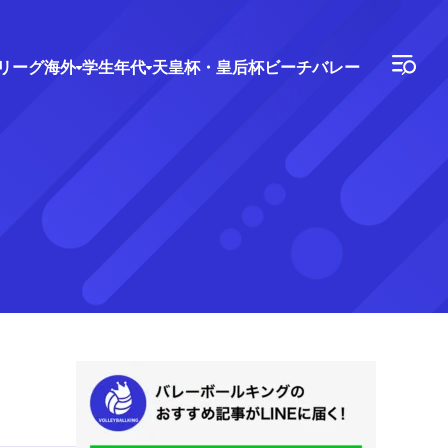
Vリーグ
海外
学生年代
天皇杯・皇后杯
ビーチバレー