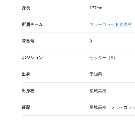
身長
177cm
所属チーム
フラーゴラッド鹿児島
背番号
8
ポジション
セッター（S）
出身
愛知県
出身校
星城高校
経歴
星城高校→フラーゴラ