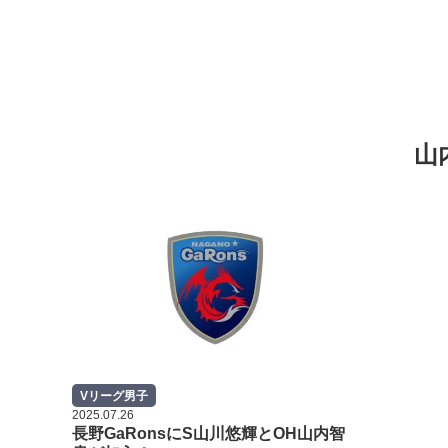
山
Vリーグ男子
2025.07.26
長野GaRonsにS山川悠輝とOH山内智