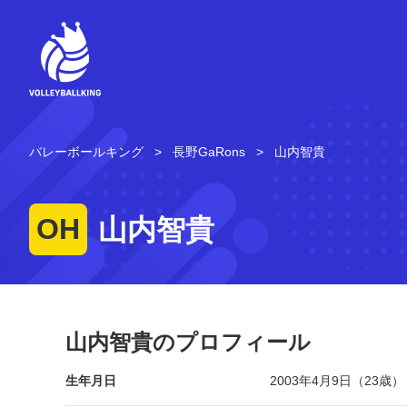
コ
ン
テ
ン
ツ
へ
ス
キ
バレーボールキング
長野GaRons
山内智貴
ッ
プ
OH
山内智貴
山内智貴のプロフィール
生年月日
2003年4月9日（23歳）