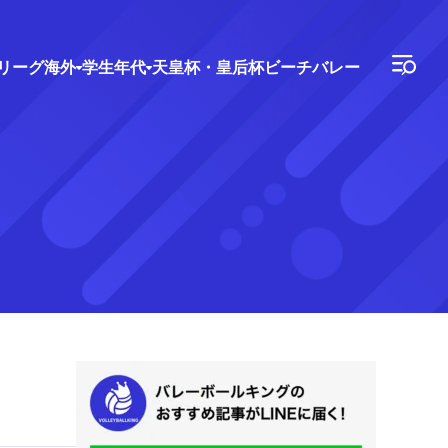
Vリーグ
海外
学生年代
天皇杯・皇后杯
ビーチバレー