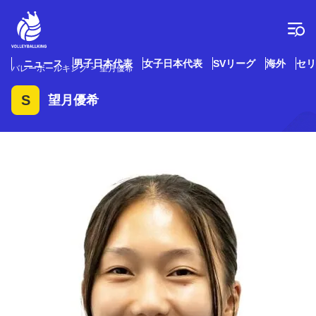
コ
ン
テ
ン
ツ
ニュース
男子日本代表
女子日本代表
SVリーグ
海外
セリ
バレーボールキング
望月優希
へ
ス
S
望月優希
キ
ッ
プ