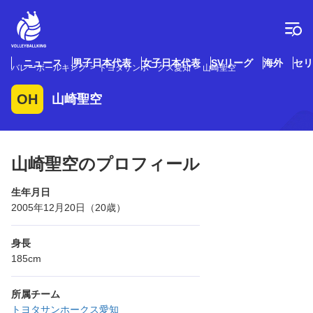
コ
ン
テ
ン
ツ
ニュース
男子日本代表
女子日本代表
SVリーグ
海外
セリ
バレーボールキング
トヨタサンホークス愛知
山崎聖空
へ
ス
OH
山崎聖空
キ
ッ
プ
山崎聖空のプロフィール
生年月日
2005年12月20日（20歳）
身長
185cm
所属チーム
トヨタサンホークス愛知