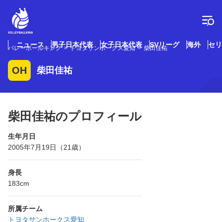
コ
ン
テ
ン
ツ
ニュース
男子日本代表
女子日本代表
SVリーグ
海外
セリ
バレーボールキング
トヨタサンホークス愛知
柴田佳祐
へ
ス
OH
柴田佳祐
キ
ッ
プ
柴田佳祐のプロフィール
生年月日
2005年7月19日（21歳）
身長
183cm
所属チーム
トヨタサンホークス愛知