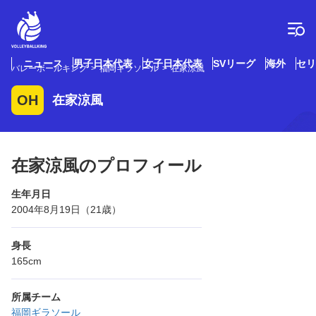
コ
ン
テ
ン
ツ
ニュース
男子日本代表
女子日本代表
SVリーグ
海外
セリ
バレーボールキング
福岡ギラソール
在家涼風
へ
ス
OH
在家涼風
キ
ッ
プ
在家涼風のプロフィール
生年月日
2004年8月19日（21歳）
身長
165cm
所属チーム
福岡ギラソール