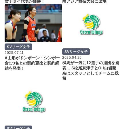
女子タイ代表が優勝！
南アジア競技大会に出場
SVリーグ女子
SVリーグ女子
2025.07.11
2025.04.25
A山形がドンポーン・シンポー
群馬が一気に12選手の退団を発
含む3名との契約更改と契約締
表… S松尾奈津子とOH白岩蘭
結を発表！
奈はスタッフとしてチームに残
留
SVリーグ女子