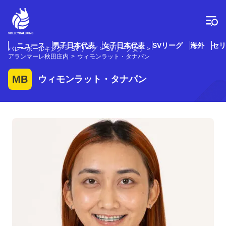
コ
ン
テ
ン
ツ
ニュース
男子日本代表
女子日本代表
SVリーグ
海外
セリ
バレーボールキング
SVリーグ
SVリーグ女子
へ
アランマーレ秋田庄内
ウィモンラット・タナパン
ス
キ
MB
ウィモンラット・タナパン
ッ
プ