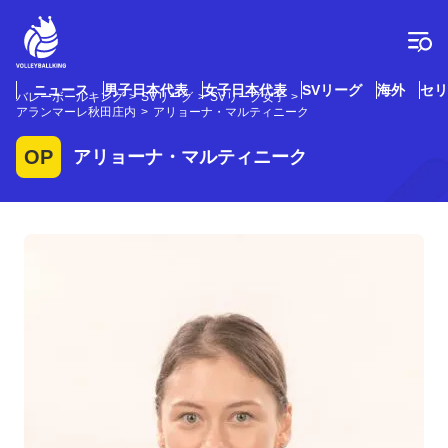
コ
ン
テ
ン
ツ
ニュース
男子日本代表
女子日本代表
SVリーグ
海外
セリ
バレーボールキング
SVリーグ
SVリーグ女子
へ
アランマーレ秋田庄内
アリョーナ・マルティニーク
ス
キ
OP
アリョーナ・マルティニーク
ッ
プ