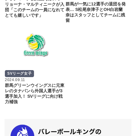
群馬が一気に12選手の退団を発
リョーナ・マルティニークが入
表… S松尾奈津子とOH白岩蘭
団「このチームの一員になれて
奈はスタッフとしてチームに残
とても嬉しいです」
留
SVリーグ女子
2024.09.11
群馬グリーンウイングスに元東
レのタナパンら外国人選手が3
選手加入！ SVリーグに向け戦
力補強