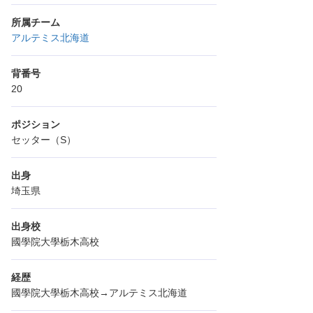
所属チーム
アルテミス北海道
背番号
20
ポジション
セッター（S）
出身
埼玉県
出身校
國學院大學栃木高校
経歴
國學院大學栃木高校→アルテミス北海道