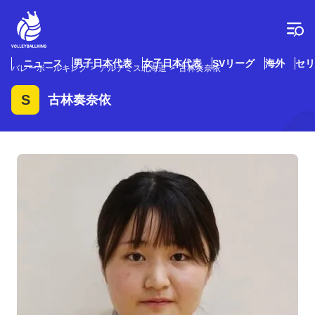
コ
ン
テ
ン
ツ
ニュース
男子日本代表
女子日本代表
SVリーグ
海外
セリ
バレーボールキング
アルテミス北海道
古林奏奈依
へ
ス
S
古林奏奈依
キ
ッ
プ