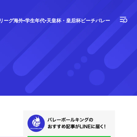
Vリーグ
海外
学生年代
天皇杯・皇后杯
ビーチバレー