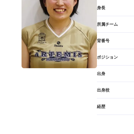
身長
所属チーム
背番号
ポジション
出身
出身校
経歴