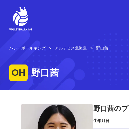
コ
ン
テ
ン
ツ
へ
ス
キ
バレーボールキング
アルテミス北海道
野口茜
ッ
プ
OH
野口茜
野口茜のプ
生年月日