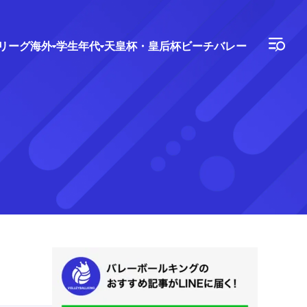
Vリーグ
海外
学生年代
天皇杯・皇后杯
ビーチバレー