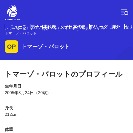
コ
ン
テ
ン
ツ
ニュース
男子日本代表
女子日本代表
SVリーグ
海外
セリ
バレーボールキング
海外
セリエA
セリエA男子
ミラノ
へ
トマーゾ・バロット
ス
キ
OP
トマーゾ・バロット
ッ
プ
トマーゾ・バロットのプロフィール
生年月日
2005年8月24日（20歳）
身長
212cm
体重