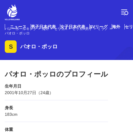
コ
ン
テ
ン
ツ
ニュース
男子日本代表
女子日本代表
SVリーグ
海外
セリ
バレーボールキング
海外
セリエA
セリエA男子
ミラノ
へ
パオロ・ポッロ
ス
キ
S
パオロ・ポッロ
ッ
プ
パオロ・ポッロのプロフィール
生年月日
2001年10月27日（24歳）
身長
183cm
体重