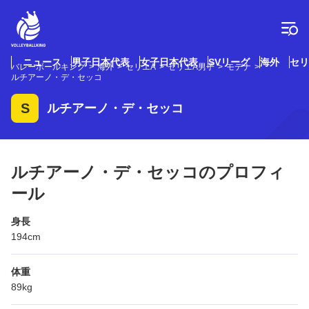
コ
ン
テ
ン
ツ
ニュース
男子日本代表
女子日本代表
SVリーグ
海外
セリ
バレーボールキング
海外
セリエA
セリエA男子
モデナ
へ
ルチアーノ・デ・セッコ
ス
キ
S
ルチアーノ・デ・セッコ
ッ
プ
ルチアーノ・デ・セッコのプロフィ
ール
身長
194cm
体重
89kg