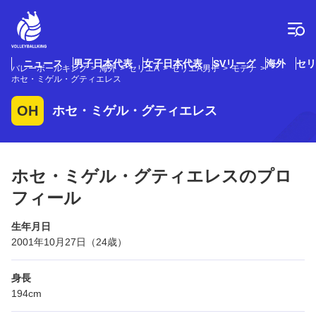
コ
ン
テ
ン
ツ
ニュース
男子日本代表
女子日本代表
SVリーグ
海外
セリ
バレーボールキング
海外
セリエA
セリエA男子
モデナ
へ
ホセ・ミゲル・グティエレス
ス
キ
OH
ホセ・ミゲル・グティエレス
ッ
プ
ホセ・ミゲル・グティエレスのプロ
フィール
生年月日
2001年10月27日（24歳）
身長
194cm