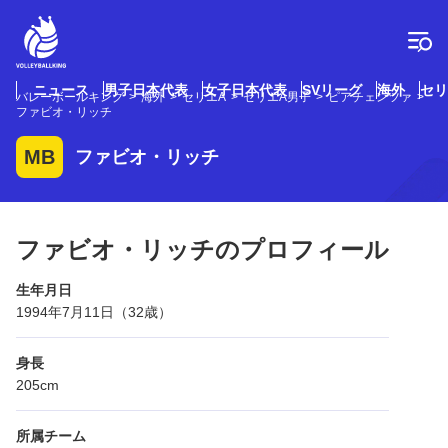
コ
ン
テ
ン
ツ
ニュース
男子日本代表
女子日本代表
SVリーグ
海外
セリ
バレーボールキング
海外
セリエA
セリエA男子
ピアチェンツァ
へ
ファビオ・リッチ
ス
キ
MB
ファビオ・リッチ
ッ
プ
ファビオ・リッチのプロフィール
生年月日
1994年7月11日（32歳）
身長
205cm
所属チーム