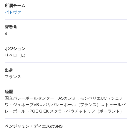
所属チーム
パドヴァ
背番号
4
ポジション
リベロ（L）
出身
フランス
経歴
国立バレーボールセンター→ASカンヌ→モンペリエUC→シェノ
ワ・ジュネーブVB→パリバレーボール（フランス）→トゥールバ
レーボール→PGE GiEK スクラ・ベウチャトゥフ（ポーランド）
ベンジャミン・ディエスのSNS