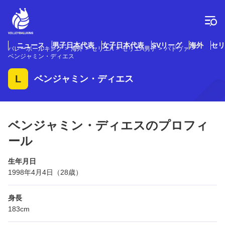
コ
ン
テ
ン
ツ
ニュース
男子日本代表
女子日本代表
SVリーグ
海外
セリ
バレーボールキング
海外
セリエA
セリエA男子
パドヴァ
へ
ベンジャミン・ディエス
ス
キ
L
ベンジャミン・ディエス
ッ
プ
ベンジャミン・ディエスのプロフィ
ール
生年月日
1998年4月4日（28歳）
身長
183cm