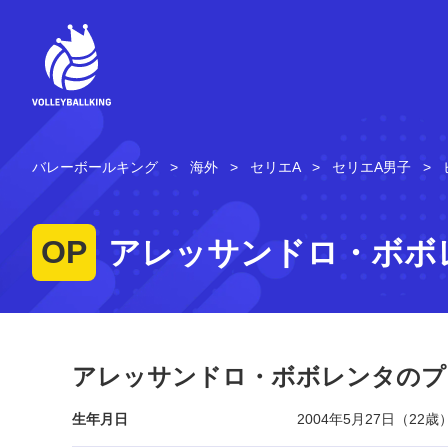
コ
ン
テ
ン
ツ
へ
ス
キ
バレーボールキング
海外
セリエA
セリエA男子
ッ
プ
OP
アレッサンドロ・ボボ
アレッサンドロ・ボボレンタのプ
生年月日
2004年5月27日（22歳