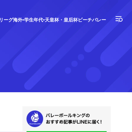
Vリーグ
海外
学生年代
天皇杯・皇后杯
ビーチバレー