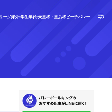
Vリーグ
海外
学生年代
天皇杯・皇后杯
ビーチバレー