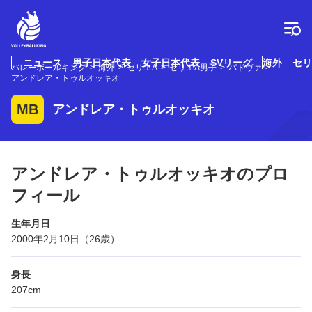
コ
ン
テ
ン
ツ
ニュース
男子日本代表
女子日本代表
SVリーグ
海外
セリ
バレーボールキング
海外
セリエA
セリエA男子
パドヴァ
へ
アンドレア・トゥルオッキオ
ス
キ
MB
アンドレア・トゥルオッキオ
ッ
プ
アンドレア・トゥルオッキオのプロ
フィール
生年月日
2000年2月10日（26歳）
身長
207cm