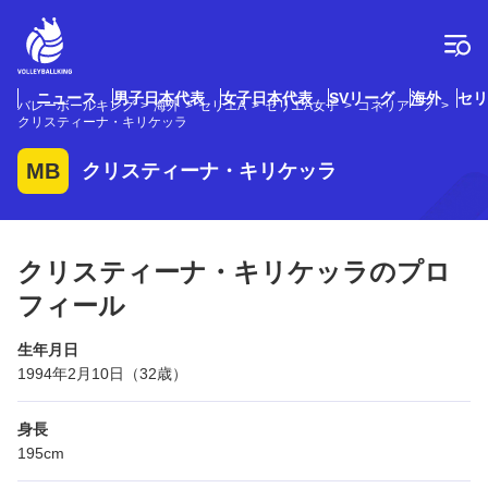
コ
ン
テ
ン
ツ
ニュース
男子日本代表
女子日本代表
SVリーグ
海外
セリ
バレーボールキング
海外
セリエA
セリエA女子
コネリアーノ
へ
クリスティーナ・キリケッラ
ス
キ
MB
クリスティーナ・キリケッラ
ッ
プ
クリスティーナ・キリケッラのプロ
フィール
生年月日
1994年2月10日（32歳）
身長
195cm