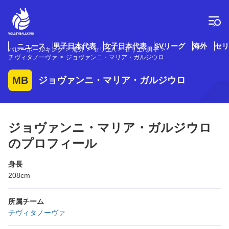
コ
ン
テ
ン
ツ
ニュース
男子日本代表
女子日本代表
SVリーグ
海外
セリ
バレーボールキング
海外
セリエA
セリエA男子
へ
チヴィタノーヴァ
ジョヴァンニ・マリア・ガルジウロ
ス
キ
MB
ジョヴァンニ・マリア・ガルジウロ
ッ
プ
ジョヴァンニ・マリア・ガルジウロ
のプロフィール
身長
208cm
所属チーム
チヴィタノーヴァ