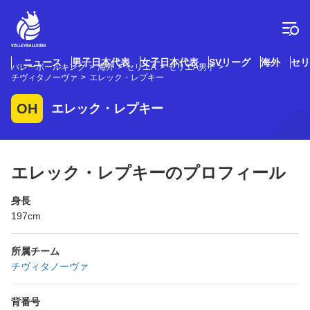
コ
ン
テ
ン
ツ
ニュース
男子日本代表
女子日本代表
SVリーグ
海外
セリ
バレーボールキング
海外
セリエA
セリエA男子
へ
チヴィタノーヴァ
エレック・レプキー
ス
キ
OH
エレック・レプキー
ッ
プ
エレック・レプキーのプロフィール
身長
197cm
所属チーム
チヴィタノーヴァ
背番号