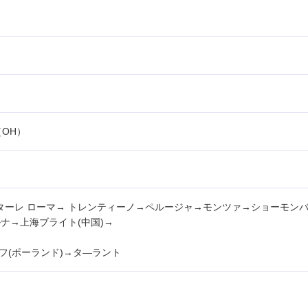
OH）
ターレ ローマ→ トレンティーノ→ペルージャ→モンツァ→ショーモン
ルナ→上海ブライト(中国)→
トフ(ポーランド)→タ―ラント