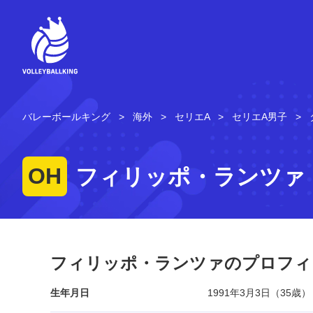
コ
ン
テ
ン
ツ
へ
ス
キ
バレーボールキング
海外
セリエA
セリエA男子
ッ
プ
OH
フィリッポ・ランツァ
フィリッポ・ランツァのプロフィ
生年月日
1991年3月3日（35歳）