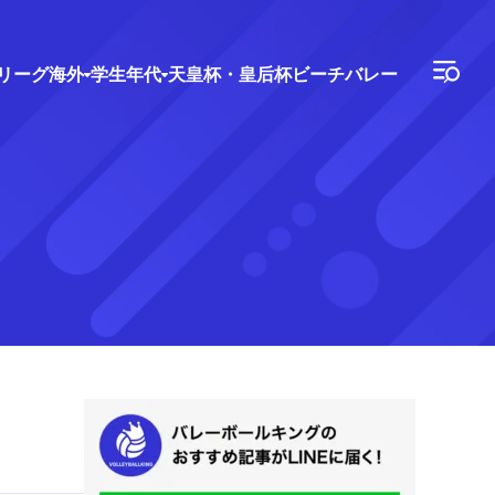
Vリーグ
海外
学生年代
天皇杯・皇后杯
ビーチバレー