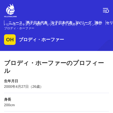
コ
ン
テ
ン
ツ
ニュース
男子日本代表
女子日本代表
SVリーグ
海外
セリ
バレーボールキング
海外
セリエA
セリエA男子
ターラント
へ
ブロディ・ホーファー
ス
キ
OH
ブロディ・ホーファー
ッ
プ
ブロディ・ホーファーのプロフィー
ル
生年月日
2000年4月27日（26歳）
身長
200cm