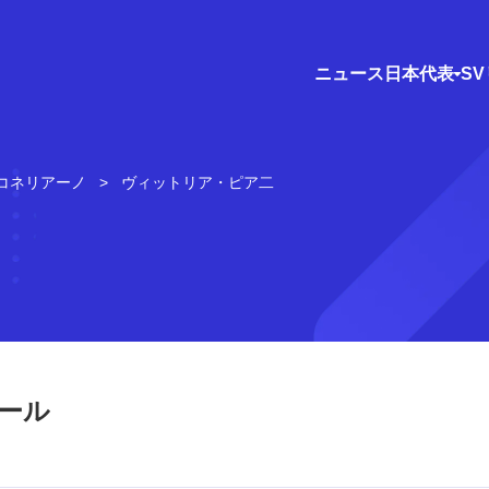
ニュース
日本代表
S
コネリアーノ
ヴィットリア・ピア二
ール
）