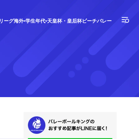
Vリーグ
海外
学生年代
天皇杯・皇后杯
ビーチバレー