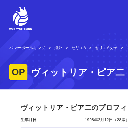
コ
ン
テ
ン
ツ
へ
ス
キ
バレーボールキング
海外
セリエA
セリエA女子
ッ
プ
OP
ヴィットリア・ピア二
ヴィットリア・ピア二のプロフィ
生年月日
1998年2月12日（28歳