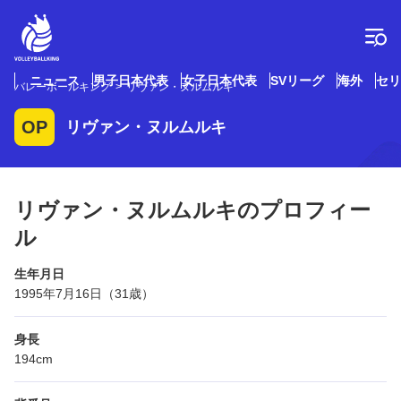
コ
ン
テ
ン
ツ
ニュース
男子日本代表
女子日本代表
SVリーグ
海外
セリ
バレーボールキング
リヴァン・ヌルムルキ
へ
ス
OP
リヴァン・ヌルムルキ
キ
ッ
プ
リヴァン・ヌルムルキのプロフィー
ル
生年月日
1995年7月16日（31歳）
身長
194cm